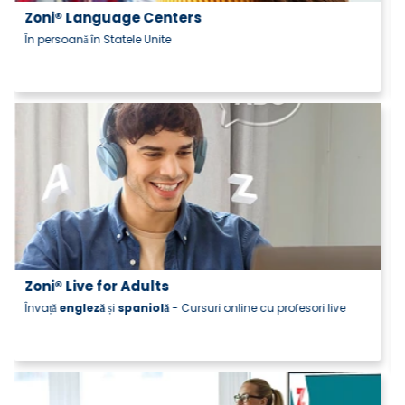
Zoni® Kids, Pre-teens, and Teens
Cursuri online, lecții de grup și private
Zoni® Careers
Începe-ți cariera astăzi!