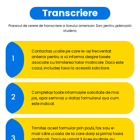
Transcriere
Procesul de cerere de transcriere a liceului american Zoni pentru potențialii
studenți.
Contactați școlile pe care le-ați frecventat
1
anterior pentru a vă informa despre taxele
asociate cu trimiterea foilor matricole. Dacă este
cazul, includeți taxa la această solicitare.
Completați toate informațiile solicitate de mai
2
jos, apoi semnați și datați formularul așa cum
este indicat.
Trimiteți acest formular prin poștă, fax sau e-
mail către școala de la care doriți să primiți foaia
3
matricolă. Dacă ați urmat 3 licee multiple, nu