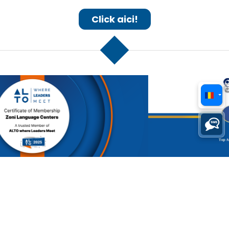
© 2026 ZONI®. TOATE DREPTURILE REZERVATE.
FONDATĂ ÎN UNION CITY, NJ, NEW YORK METROPOLITAN AREA DE ZOILO
NIETO ÎN 1991
ZONI AMERICAN HIGH SCHOOL
4123 W HILLSBOROUGH AVE
TAMPA
,
FL
33614
UNITED STATES
VIEW ON MAP
INSCRIE-TE ACUM
SOLICITA INFORMAȚII