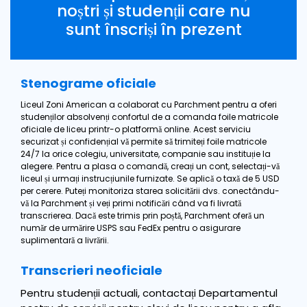
noștri și studenții care nu
sunt înscriși în prezent
Stenograme oficiale
Liceul Zoni American a colaborat cu Parchment pentru a oferi
studenților absolvenți confortul de a comanda foile matricole
oficiale de liceu printr-o platformă online. Acest serviciu
securizat și confidențial vă permite să trimiteți foile matricole
24/7 la orice colegiu, universitate, companie sau instituție la
alegere. Pentru a plasa o comandă, creați un cont, selectați-vă
liceul și urmați instrucțiunile furnizate. Se aplică o taxă de 5 USD
per cerere. Puteți monitoriza starea solicitării dvs. conectându-
vă la Parchment și veți primi notificări când va fi livrată
transcrierea. Dacă este trimis prin poștă, Parchment oferă un
număr de urmărire USPS sau FedEx pentru o asigurare
suplimentară a livrării.
Transcrieri neoficiale
Pentru studenții actuali, contactați Departamentul