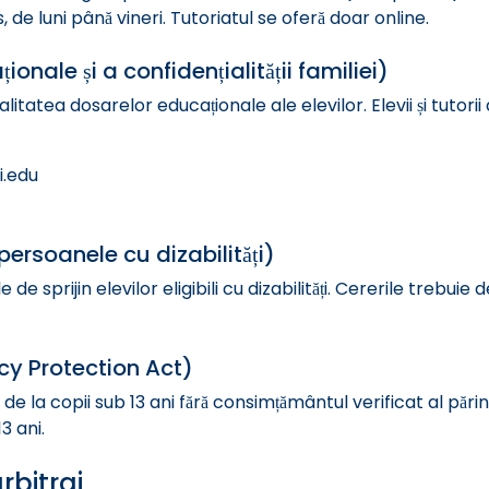
de luni până vineri. Tutoriatul se oferă doar online.
onale și a confidențialității familiei)
atea dosarelor educaționale ale elevilor. Elevii și tutorii a
.edu
ersoanele cu dizabilități)
e sprijin elevilor eligibili cu dizabilități. Cererile trebuie
cy Protection Act)
 la copii sub 13 ani fără consimțământul verificat al părințil
3 ani.
rbitraj