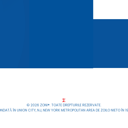
© 2026 ZONI®. TOATE DREPTURILE REZERVATE.
NDATĂ ÎN UNION CITY, NJ, NEW YORK METROPOLITAN AREA DE ZOILO NIETO ÎN 1