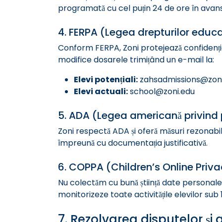
programată cu cel puțin 24 de ore în avans, 
4. FERPA (Legea drepturilor educați
Conform FERPA, Zoni protejează confidențialit
modifice dosarele trimițând un e-mail la:
Elevi potențiali:
zahsadmissions@zoni
Elevi actuali:
school@zoni.edu
5. ADA (Legea americană privind p
Zoni respectă ADA și oferă măsuri rezonabile d
împreună cu documentația justificativă.
6. COPPA (Children’s Online Priva
Nu colectăm cu bună știință date personale de
monitorizeze toate activitățile elevilor sub 1
7. Rezolvarea disputelor și a