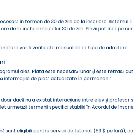
necesară în termen de 30 de zile de la înscriere. Sistemul îi
re de la încheierea celor 30 de zile. Elevii pot începe curs
entitate vor fi verificate manual de echipa de admitere.
ri
rogramul ales. Plata este necesară lunar și este retrasă a
ă informațiile de plată actualizate în permanență.
doar dacă nu a existat interacțiune între elev și profesor s
urmează termenii specifici stabiliți în Acordul de înscrie
ă sunt eligibili pentru servicii de tutoriat (69 $ pe lună), 