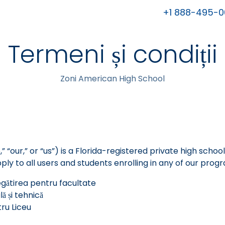
+1 888-495-0
Termeni și condiții
Zoni American High School
,” “our,” or “us”) is a Florida-registered private high sch
y to all users and students enrolling in any of our progr
gătirea pentru facultate
ă și tehnică
ru Liceu