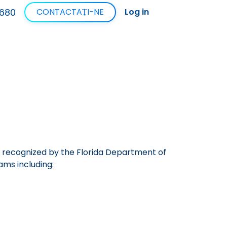
680
CONTACTAŢI-NE
Log in
ool recognized by the Florida Department of
ams including: