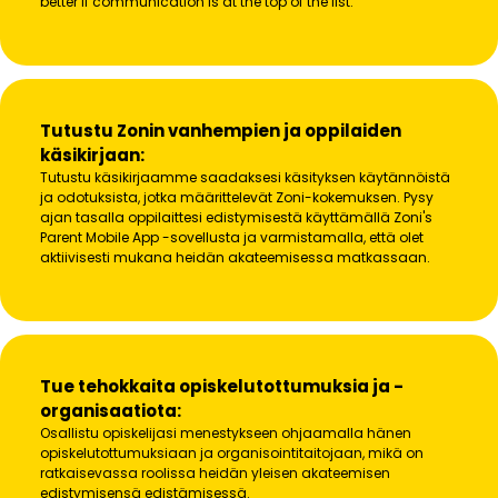
better if communication is at the top of the list.
Tutustu Zonin vanhempien ja oppilaiden
käsikirjaan:
Tutustu käsikirjaamme saadaksesi käsityksen käytännöistä
ja odotuksista, jotka määrittelevät Zoni-kokemuksen. Pysy
ajan tasalla oppilaittesi edistymisestä käyttämällä Zoni's
Parent Mobile App -sovellusta ja varmistamalla, että olet
aktiivisesti mukana heidän akateemisessa matkassaan.
Tue tehokkaita opiskelutottumuksia ja -
organisaatiota:
Osallistu opiskelijasi menestykseen ohjaamalla hänen
opiskelutottumuksiaan ja organisointitaitojaan, mikä on
ratkaisevassa roolissa heidän yleisen akateemisen
edistymisensä edistämisessä.