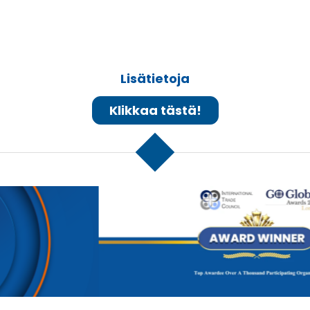
© 2026 ZONI®. KAIKKI OIKEUDET PIDÄTETÄÄN.
ZOILO NIETO PERUSTI UNION CITYSSÄ, NJ, NEW YORKIN
METROPOLIALUEELLA VUONNA 1991.
ZONI AMERICAN HIGH SCHOOL
4123 W HILLSBOROUGH AVE
TAMPA
,
FL
33614
UNITED STATES
VIEW ON MAP