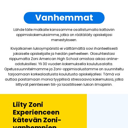
Vanhemmat
Lähde tälle matkalle kanssamme osallistumalla kattaviin
oppimiskokemuksiimme, jotka on räätälöity opiskelijasi
menestykseen.
Kivijalkainen lukioympäristö ei välttämättä sovi ihanteellisesti
jokaiselle opiskelijalle ja heidän perheelleen. Olosuhteistasi
riippumatta Zoni American High School omistaa aikaa online-
odotuksillesi. Yli 30 vuoden kokemuksella koulutusalalta.
Opetussuunnitelmamme ja Zoni-oppimisalustamme on suunniteltu
tarjoamaan korkealaatuista koulutusta opiskelijallesi. Tämä voi
auttaa poistamaan monia tyypillisiä stressaavia kokemuksia, jotka
liittyvät perinteiseen tiili-ja laastilliseen lukion ilmapiiriin.
Liity Zoni
Experienceen
kätevän Zoni-
vanhempien