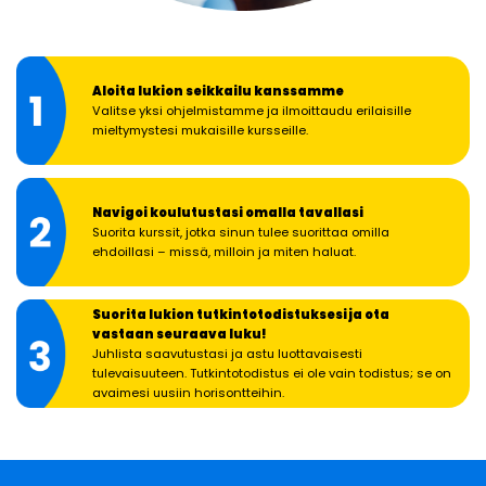
Aloita lukion seikkailu kanssamme
Valitse yksi ohjelmistamme ja ilmoittaudu erilaisille
mieltymystesi mukaisille kursseille.
Navigoi koulutustasi omalla tavallasi
Suorita kurssit, jotka sinun tulee suorittaa omilla
ehdoillasi – missä, milloin ja miten haluat.
Suorita lukion tutkintotodistuksesi ja ota
vastaan seuraava luku!
Juhlista saavutustasi ja astu luottavaisesti
tulevaisuuteen. Tutkintotodistus ei ole vain todistus; se on
avaimesi uusiin horisontteihin.