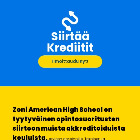
Siirtää
Krediitit
Ilmoittaudu nyt!
Zoni American High School on
tyytyväinen opintosuoritusten
siirtoon muista akkreditoiduista
kouluista,
arvioon arvioinnille. Teknisen ja