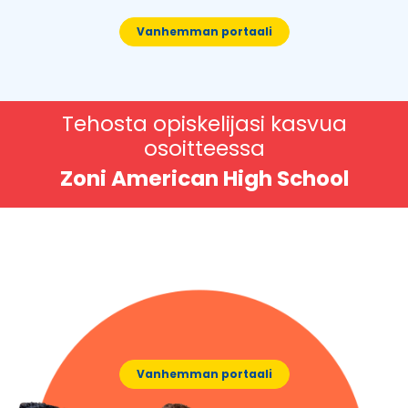
Vanhemman portaali
Tehosta opiskelijasi kasvua
osoitteessa
Zoni American High School
Vanhemman portaali