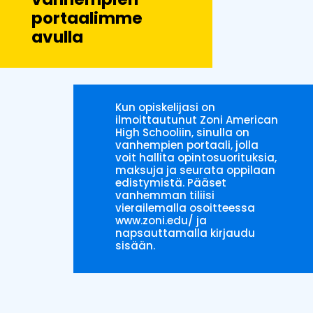
portaalimme
avulla
Kun opiskelijasi on
ilmoittautunut Zoni American
High Schooliin, sinulla on
vanhempien portaali, jolla
voit hallita opintosuorituksia,
maksuja ja seurata oppilaan
edistymistä. Pääset
vanhemman tiliisi
vierailemalla osoitteessa
www.zoni.edu/ ja
napsauttamalla kirjaudu
sisään.